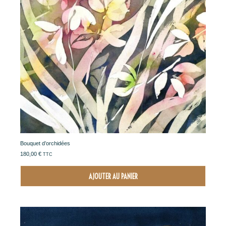
Bouquet d’orchidées
180,00
€
TTC
AJOUTER AU PANIER