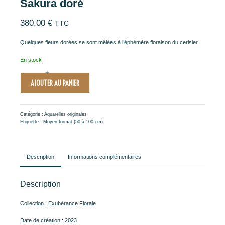
Sakura doré
380,00
€
TTC
Quelques fleurs dorées se sont mêlées à l’éphémère floraison du cerisier.
En stock
-
+
quantité
AJOUTER AU PANIER
de
Sakura
doré
Catégorie :
Aquarelles originales
Étiquette :
Moyen format (50 à 100 cm)
Description
Informations complémentaires
Description
Collection : Exubérance Florale
Date de création : 2023