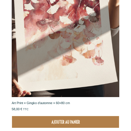
Art Print « Gingko d’automne » 60×80 cm
58,00
€
TTC
AJOUTER AU PANIER