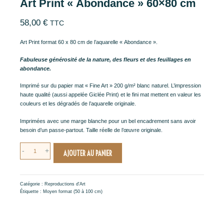
Art Print « Abondance » 60×80 cm
58,00
€
TTC
Art Print format 60 x 80 cm de l’aquarelle « Abondance ».
Fabuleuse générosité de la nature, des fleurs et des feuillages en
abondance.
Imprimé sur du papier mat « Fine Art » 200 g/m² blanc naturel. L’impression
haute qualité (aussi appelée Giclée Print) et le fini mat mettent en valeur les
couleurs et les dégradés de l’aquarelle originale.
Imprimées avec une marge blanche pour un bel encadrement sans avoir
besoin d’un passe-partout. Taille réelle de l’œuvre originale.
quantité
-
+
AJOUTER AU PANIER
de
Art
Print
"Abondance"
Catégorie :
Reproductions d'Art
60x80
Étiquette :
Moyen format (50 à 100 cm)
cm