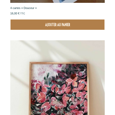
4 cartes « Douceur »
16,00
€
TTC
AJOUTER AU PANIER