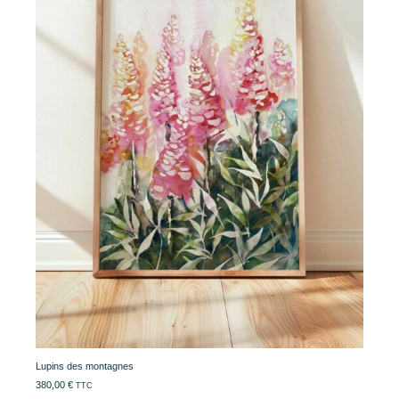
Lupins des montagnes
380,00
€
TTC